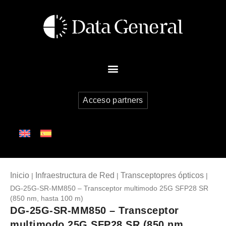
Acceso partners
Inicio
Infraestructura de Red
Transceptopres ópticos
|
|
|
DG-25G-SR-MM850 – Transceptor multimodo 25G SFP28 SR
(850 nm, hasta 100 m)
DG-25G-SR-MM850 – Transceptor
multimodo 25G SFP28 SR (850 nm,