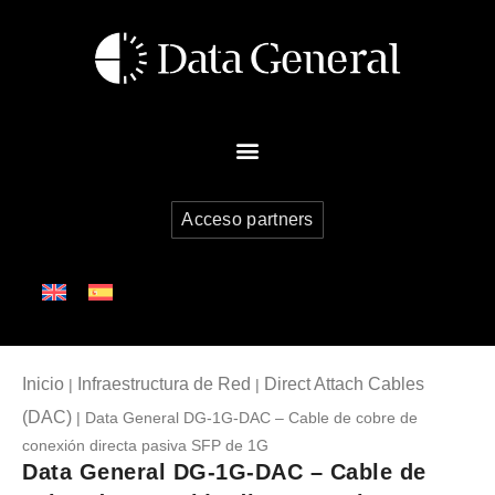
Acceso partners
Inicio
Infraestructura de Red
Direct Attach Cables
|
|
(DAC)
| Data General DG-1G-DAC – Cable de cobre de
conexión directa pasiva SFP de 1G
Data General DG-1G-DAC – Cable de