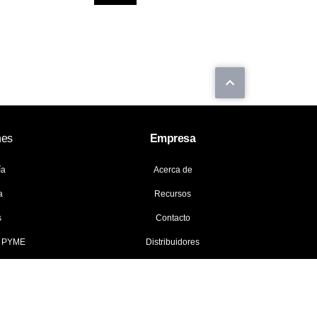
nes
Empresa
ía
Acerca de
a
Recursos
s
Contacto
y PYME
Distribuidores
© 2026 Data General LLC. Todos los derechos reservados.