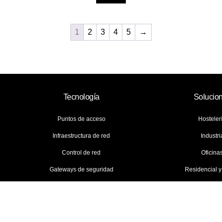
1
2
3
4
5
→
Tecnología
Solucio
Puntos de acceso
Hosteler
Infraestructura de red
Industri
Control de red
Oficina
Gateways de seguridad
Residencial 
idad
Cookies