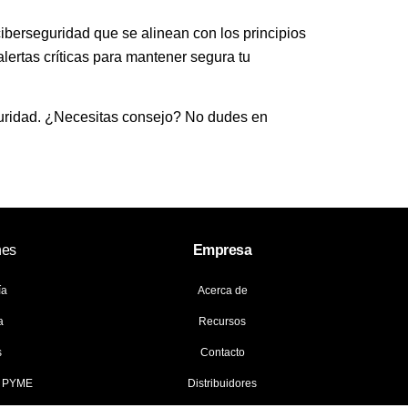
berseguridad que se alinean con los principios
lertas críticas para mantener segura tu
uridad. ¿Necesitas consejo? No dudes en
nes
Empresa
ía
Acerca de
a
Recursos
s
Contacto
y PYME
Distribuidores