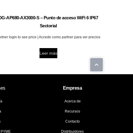
DG-AP680-AX3000-S – Punto de acceso WiFi 6 IP67
Sectorial
rtner login to see price | Accede como partner para ver precios
Leer más
nes
Empresa
ía
Acerca de
a
Recursos
s
Contacto
y PYME
Distribuidores