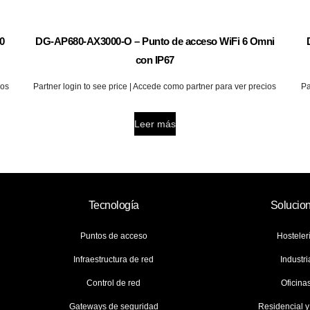
0
DG-AP680-AX3000-O – Punto de acceso WiFi 6 Omni
con IP67
ios
Partner login to see price | Accede como partner para ver precios
Pa
Leer más
Tecnología
Solucio
Puntos de acceso
Hosteler
Infraestructura de red
Industri
Control de red
Oficina
Gateways de seguridad
Residencial 